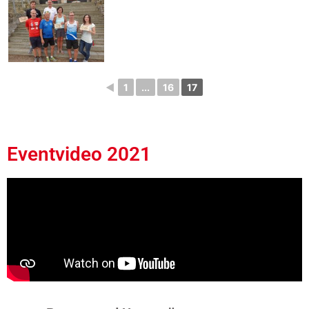
◄
1
...
16
17
Eventvideo 2021