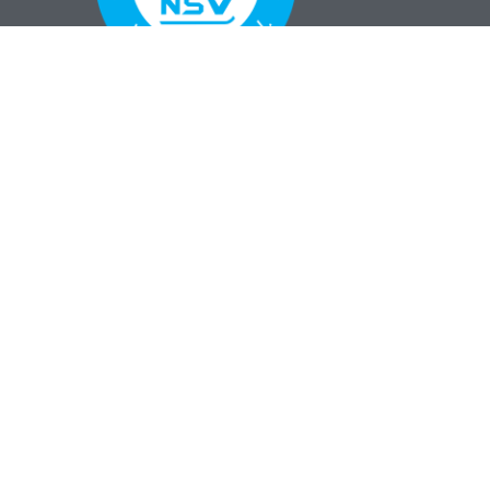
00
00
00
00
Tage
Stunden
Minuten
Sekunden
Erlebe den Harz beim Schierker Sommerlauf,
organisiert vom
NSV Wernigerode
! Lass dich von
der beeindruckenden Landschaft und der
einzigartigen Atmosphäre mitreißen und zeige deine
Leidenschaft für das Laufen. Melde dich jetzt an und
werde Teil dieses unvergesslichen Erlebnisses!”
Impressum
Kontakt
Newsletter
PARTNER WERDEN